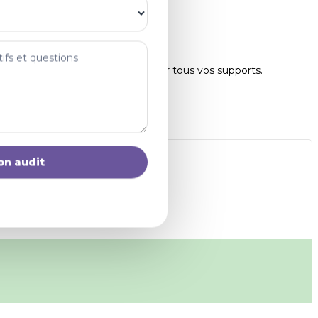
r garantir une image cohérente sur tous vos supports.
on audit