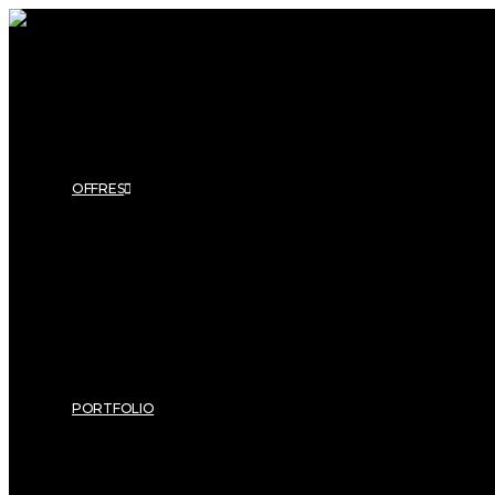
OFFRES
Site vitrine
Site e-commerce
Graphisme & Identité visuelle
Support de communication
PORTFOLIO