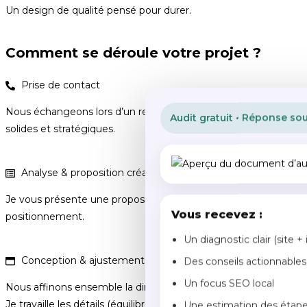
Un design de qualité pensé pour durer.
Comment se déroule votre projet ?
Prise de contact
Nous échangeons lors d’un rendez-vous (visio ou téléphone) pour
Audit gratuit • Réponse so
solides et stratégiques.
Analyse & proposition créative
Je vous présente une proposition d’univers visuel cohérente : pi
Vous recevez :
positionnement.
Un diagnostic clair (site + 
Conception & ajustements
Des conseils actionnables
Un focus SEO local
Nous affinons ensemble la direction choisie.
Je travaille les détails (équilibre, lisibilité, déclinaisons) jusqu’à 
Une estimation des étap