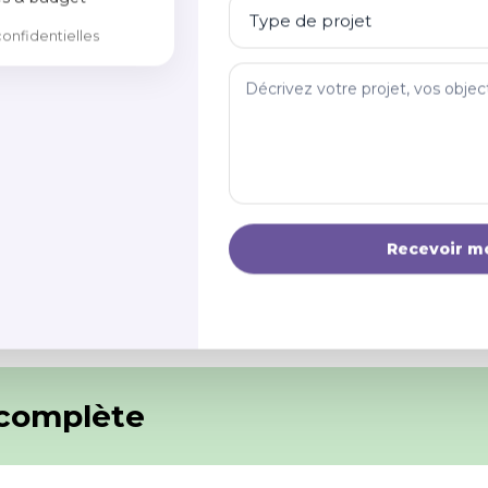
nfidentielles
eb et impression), accompagnés d’un mini guide d’utilisation pou
Recevoir m
e complète