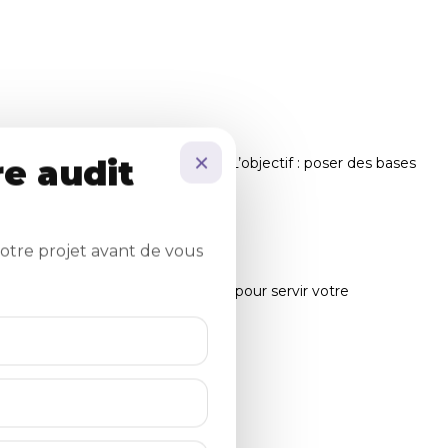
×
e audit
que vous souhaitez transmettre. L’objectif : poser des bases
otre projet avant de vous
phiques. Chaque choix est justifié pour servir votre