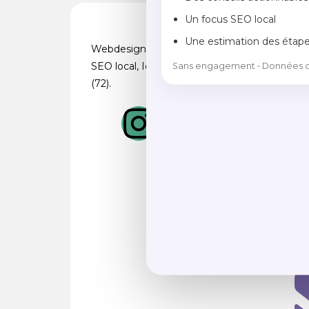
Un focus SEO local
Con
Une estimation des étap
Webdesign spécialisée Wordpress,
SEO local, Identité Visuelle au Mans
Sans engagement • Données co
(72).
06