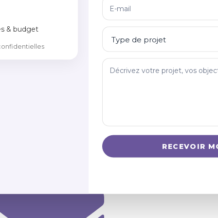
tact
Navigation
es & budget
nfidentielles
RECEVOIR M
 23 91 37 55
Offres