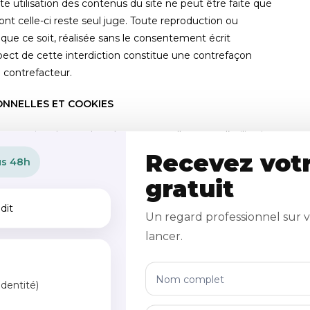
utilisation des contenus du site ne peut être faite que
nt celle-ci reste seul juge. Toute reproduction ou
ue ce soit, réalisée sans le consentement écrit
espect de cette interdiction constitue une contrefaçon
u contrefacteur.
ONNELLES ET COOKIES
protection de vos données personnelles et sur l’utilisation
nfidentialité des données personnelles
Recevez votr
us 48h
gratuit
Un regard professionnel sur v
lancer.
Audit
ez un audit gratuit !
Analyser mon site
gratuit
identité)