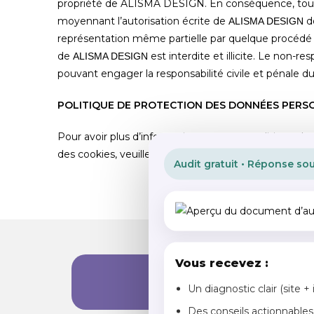
propriété de ALISMA DESIGN. En conséquence, toute 
moyennant l’autorisation écrite de
do
ALISMA DESIGN
représentation même partielle par quelque procédé q
de
est interdite et illicite. Le non-r
ALISMA DESIGN
pouvant engager la responsabilité civile et pénale d
POLITIQUE DE PROTECTION DES DONNÉES PERS
Pour avoir plus d’informations sur notre politique de 
des cookies, veuillez consulter notre
Politique de co
Audit gratuit • Réponse so
Vous recevez :
Obten
Un diagnostic clair (site + 
Des conseils actionnables